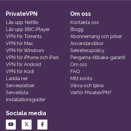
PrivateVPN
Om oss
Lås upp Netflix
Kontakta oss
Lås upp BBC iPlayer
Blogg
VPN för Torrents
Abonnemang och priser
VPN för Mac
Användarvillkor
VPN för Windows
Sekretesspolicy
VPN för iPhone och iPad
Pengarna-tillbaka-garanti
VPN för Android
Om oss
VPN för Kodi
FAQ
Ladda ner
Mitt konto
Serverplatser
Värva och tjäna
Serverlista
Varför PrivateVPN?
Installationsguider
Sociala media