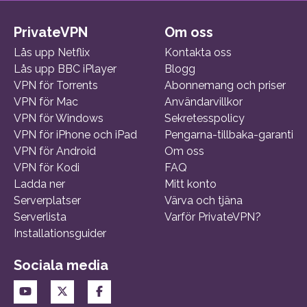
PrivateVPN
Om oss
Lås upp Netflix
Kontakta oss
Lås upp BBC iPlayer
Blogg
VPN för Torrents
Abonnemang och priser
VPN för Mac
Användarvillkor
VPN för Windows
Sekretesspolicy
VPN för iPhone och iPad
Pengarna-tillbaka-garanti
VPN för Android
Om oss
VPN för Kodi
FAQ
Ladda ner
Mitt konto
Serverplatser
Värva och tjäna
Serverlista
Varför PrivateVPN?
Installationsguider
Sociala media