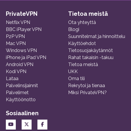
PrivateVPN
Tietoa meistä
Netflix VPN
Ota yhteyttä
BBC iPlayer VPN
Blogi
P2P VPN
Suunnitelmat ja hinnoittelu
Mac VPN
Käyttöehdot
Windows VPN
Tietosuojakäytännöt
iPhone ja iPad VPN
Rahat takaisin -takuu
Android VPN
Tietoa meistä
Kodi VPN
UKK
Lataa
Oma tili
Palvelinsijainnit
Rekrytoi ja tienaa
Palvelimet
Miksi PrivateVPN?
Käyttöönotto
Sosiaalinen