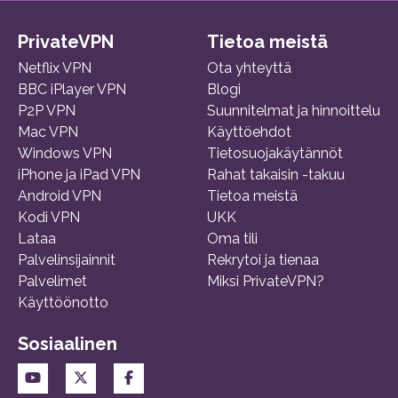
PrivateVPN
Tietoa meistä
Netflix VPN
Ota yhteyttä
BBC iPlayer VPN
Blogi
P2P VPN
Suunnitelmat ja hinnoittelu
Mac VPN
Käyttöehdot
Windows VPN
Tietosuojakäytännöt
iPhone ja iPad VPN
Rahat takaisin -takuu
Android VPN
Tietoa meistä
Kodi VPN
UKK
Lataa
Oma tili
Palvelinsijainnit
Rekrytoi ja tienaa
Palvelimet
Miksi PrivateVPN?
Käyttöönotto
Sosiaalinen