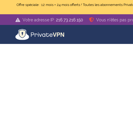
Accéder au contenu principal
Offre spéciale : 12 mois + 24 mois offerts ! Toutes les abonnements Pr
Votre adresse IP:
216.73.216.150
Vous n'êtes pas pr