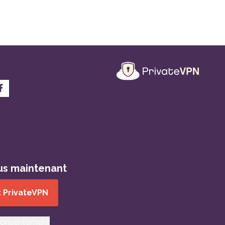
us maintenant
 PrivateVPN
consentement